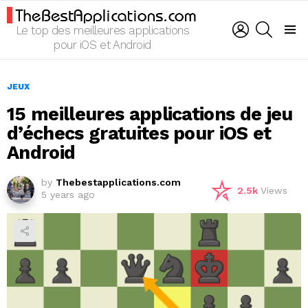
LOGIN
SEARCH
Le top des meilleures applications
Menu
pour iOS et Android
JEUX
15 meilleures applications de jeu
d’échecs gratuites pour iOS et
Android
by
Thebestapplications.com
2.5k
Views
5 years ago