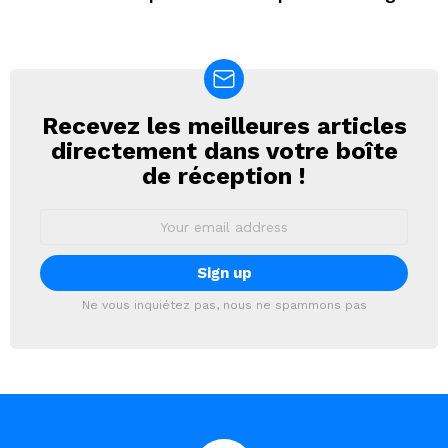
Recevez les meilleures articles
NEWSLETTER
directement dans votre boîte
de réception !
Email
address:
Ne vous inquiétez pas, nous ne spammons pas