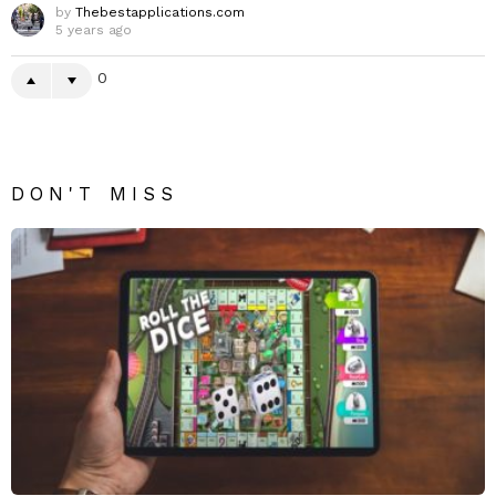
by
Thebestapplications.com
5 years ago
0
DON'T MISS