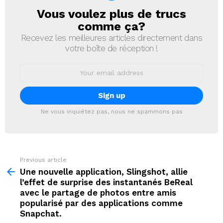
Vous voulez plus de trucs
NEWSLETTER
comme ça?
Recevez les meilleures articles directement dans
votre boîte de réception !
Email
address:
Ne vous inquiétez pas, nous ne spammons pas
Previous article
See
more
Une nouvelle application, Slingshot, allie
l’effet de surprise des instantanés BeReal
avec le partage de photos entre amis
popularisé par des applications comme
Snapchat.