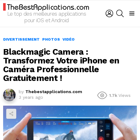
LOGIN
SEARCH
Le top des meilleures applications
Menu
pour iOS et Android
DIVERTISSEMENT
PHOTOS
VIDÉO
Blackmagic Camera :
Transformez Votre iPhone en
Caméra Professionnelle
Gratuitement !
by
Thebestapplications.com
1.7k
Views
3 years ago