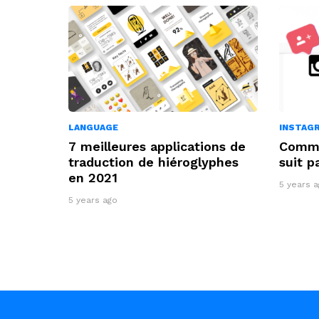
LANGUAGE
INSTAG
7 meilleures applications de
Comme
traduction de hiéroglyphes
suit p
en 2021
5 years a
5 years ago