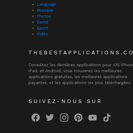
Language
Musique
Photos
Santé
Sport
Vidéo
THEBESTAPPLICATIONS.C
Consultez les dernières applications pour iOS iPhon
iPad, et Android, vous trouverez les meilleures
applications gratuites, les meilleures applications
payantes, et les applications les plus téléchargées.
SUIVEZ-NOUS SUR
facebook
twitter
instagram
pinterest
youtube
tiktok