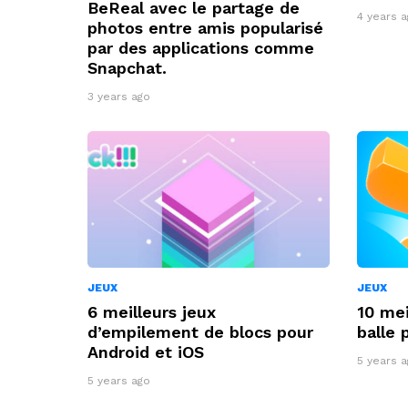
BeReal avec le partage de
4 years a
photos entre amis popularisé
par des applications comme
Snapchat.
3 years ago
JEUX
JEUX
6 meilleurs jeux
10 mei
d’empilement de blocs pour
balle 
Android et iOS
5 years a
5 years ago