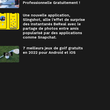
Professionnelle Gratuitement !
Une nouvelle application,
Slingshot, allie l’effet de surprise
des instantanés BeReal avec le
partage de photos entre amis
popularisé par des applications
comme Snapchat.
7 meilleurs jeux de golf gratuits
en 2022 pour Android et iOS