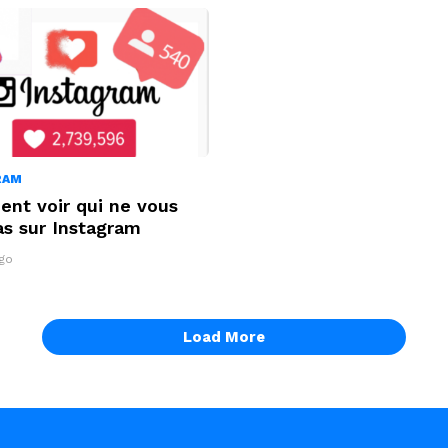
RAM
nt voir qui ne vous
as sur Instagram
go
Load More