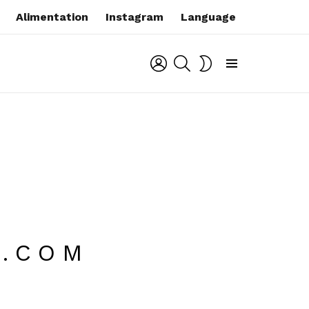
Alimentation
Instagram
Language
LOGIN
SEARCH
SWITCH
SKIN
Menu
S.COM