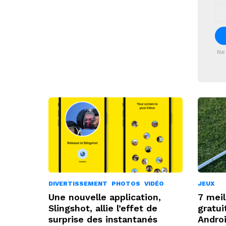
Ema
add
Ne
DIVERTISSEMENT
PHOTOS
VIDÉO
JEUX
Une nouvelle application,
7 meil
Slingshot, allie l’effet de
gratui
surprise des instantanés
Androi