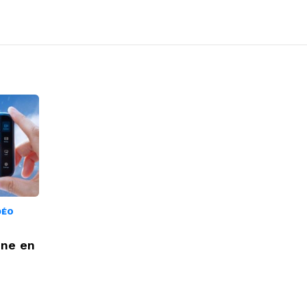
DÉO
one en
e